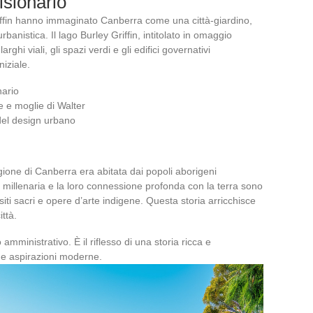
isionario
iffin hanno immaginato Canberra come una città-giardino,
anistica. Il lago Burley Griffin, intitolato in omaggio
arghi viali, gli spazi verdi e gli edifici governativi
iziale.
nario
e e moglie di Walter
del design urbano
gione di Canberra era abitata dai popoli aborigeni
 millenaria e la loro connessione profonda con la terra sono
 siti sacri e opere d’arte indigene. Questa storia arricchisce
ttà.
 amministrativo. È il riflesso di una storia ricca e
 e aspirazioni moderne.