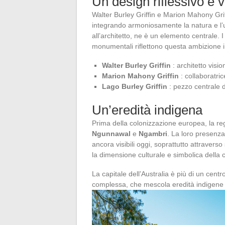
Un design riflessivo e v
Walter Burley Griffin e Marion Mahony Gr
integrando armoniosamente la natura e l’urb
all’architetto, ne è un elemento centrale. I l
monumentali riflettono questa ambizione in
Walter Burley Griffin
: architetto visio
Marion Mahony Griffin
: collaboratric
Lago Burley Griffin
: pezzo centrale 
Un’eredità indigena
Prima della colonizzazione europea, la re
Ngunnawal
e
Ngambri
. La loro presenza
ancora visibili oggi, soprattutto attraverso
la dimensione culturale e simbolica della ci
La capitale dell’Australia è più di un centro
complessa, che mescola eredità indigene