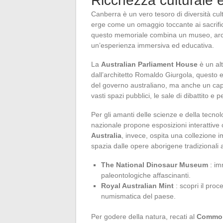
Ricchezza culturale e 
Canberra è un vero tesoro di diversità cultu
erge come un omaggio toccante ai sacrifici 
questo memoriale combina un museo, arch
un’esperienza immersiva ed educativa.
La
Australian Parliament House
è un alt
dall’architetto Romaldo Giurgola, questo 
del governo australiano, ma anche un capol
vasti spazi pubblici, le sale di dibattito e
Per gli amanti delle scienze e della tecno
nazionale propone esposizioni interattive 
Australia
, invece, ospita una collezione 
spazia dalle opere aborigene tradizionali
The National Dinosaur Museum
: im
paleontologiche affascinanti.
Royal Australian Mint
: scopri il proc
numismatica del paese.
Per godere della natura, recati al
Common