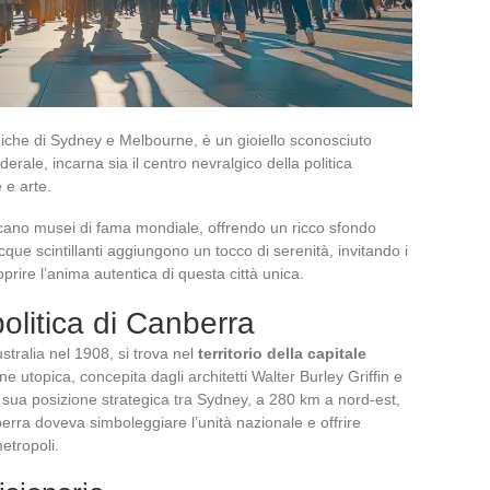
niche di Sydney e Melbourne, è un gioiello sconosciuto
derale, incarna sia il centro nevralgico della politica
 e arte.
ncano musei di fama mondiale, offrendo un ricco sfondo
 acque scintillanti aggiungono un tocco di serenità, invitando i
coprire l’anima autentica di questa città unica.
olitica di Canberra
tralia nel 1908, si trova nel
territorio della capitale
sione utopica, concepita dagli architetti Walter Burley Griffin e
 sua posizione strategica tra Sydney, a 280 km a nord-est,
rra doveva simboleggiare l’unità nazionale e offrire
metropoli.