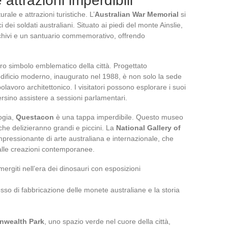
attrazioni imperdibili
rale e attrazioni turistiche. L’
Australian War Memorial
si
dei soldati australiani. Situato ai piedi del monte Ainslie,
ivi e un santuario commemorativo, offrendo
ro simbolo emblematico della città. Progettato
edificio moderno, inaugurato nel 1988, è non solo la sede
avoro architettonico. I visitatori possono esplorare i suoi
 persino assistere a sessioni parlamentari.
logia,
Questacon
è una tappa imperdibile. Questo museo
che delizieranno grandi e piccini. La
National Gallery of
impressionante di arte australiana e internazionale, che
 alle creazioni contemporanee.
mergiti nell’era dei dinosauri con esposizioni
esso di fabbricazione delle monete australiane e la storia
wealth Park
, uno spazio verde nel cuore della città,