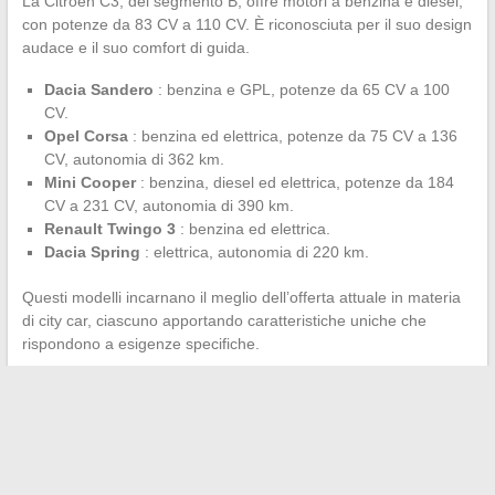
La Citroën C3, del segmento B, offre motori a benzina e diesel,
con potenze da 83 CV a 110 CV. È riconosciuta per il suo design
audace e il suo comfort di guida.
Dacia Sandero
: benzina e GPL, potenze da 65 CV a 100
CV.
Opel Corsa
: benzina ed elettrica, potenze da 75 CV a 136
CV, autonomia di 362 km.
Mini Cooper
: benzina, diesel ed elettrica, potenze da 184
CV a 231 CV, autonomia di 390 km.
Renault Twingo 3
: benzina ed elettrica.
Dacia Spring
: elettrica, autonomia di 220 km.
Questi modelli incarnano il meglio dell’offerta attuale in materia
di city car, ciascuno apportando caratteristiche uniche che
rispondono a esigenze specifiche.
←
Canberra: un’immersion nel cuore culturale e politico
dell’Australia