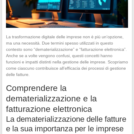
La trasformazione digitale delle imprese non è più un’opzione,
ma una necessità. Due termini spesso utilizzati in questo
contesto sono “dematerializzazione” e “fatturazione elettronica”.
Anche se a volte vengono confusi, questi concetti hanno
funzioni e impatti distinti nella gestione delle imprese. Scopriamo
come ciascuno contribuisce all’efficacia dei processi di gestione
delle fatture.
Comprendere la
dematerializzazione e la
fatturazione elettronica
La dematerializzazione delle fatture
e la sua importanza per le imprese