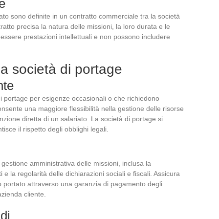
e
tato sono definite in un contratto commerciale tra la società
atto precisa la natura delle missioni, la loro durata e le
 essere prestazioni intellettuali e non possono includere
 società di portage
nte
 di portage per esigenze occasionali o che richiedono
onsente una maggiore flessibilità nella gestione delle risorse
nzione diretta di un salariato. La società di portage si
sce il rispetto degli obblighi legali.
 gestione amministrativa delle missioni, inclusa la
e la regolarità delle dichiarazioni sociali e fiscali. Assicura
to portato attraverso una garanzia di pagamento degli
azienda cliente.
di