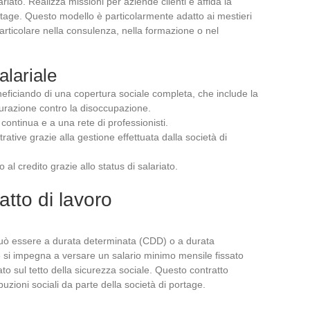
riato. Realizza missioni per aziende clienti e affida la
rtage. Questo modello è particolarmente adatto ai mestieri
particolare nella consulenza, nella formazione o nel
alariale
neficiando di una copertura sociale completa, che include la
curazione contro la disoccupazione.
ontinua e a una rete di professionisti.
ative grazie alla gestione effettuata dalla società di
so al credito grazie allo status di salariato.
atto di lavoro
e può essere a durata determinata (CDD) o a durata
e si impegna a versare un salario minimo mensile fissato
ato sul tetto della sicurezza sociale. Questo contratto
uzioni sociali da parte della società di portage.