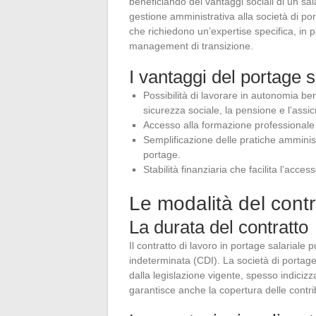
beneficiando dei vantaggi sociali di un sala
gestione amministrativa alla società di po
che richiedono un’expertise specifica, in 
management di transizione.
I vantaggi del portage s
Possibilità di lavorare in autonomia be
sicurezza sociale, la pensione e l’assi
Accesso alla formazione professionale c
Semplificazione delle pratiche amministr
portage.
Stabilità finanziaria che facilita l’acces
Le modalità del contr
La durata del contratto
Il contratto di lavoro in portage salarial
indeterminata (CDI). La società di portag
dalla legislazione vigente, spesso indicizz
garantisce anche la copertura delle contrib