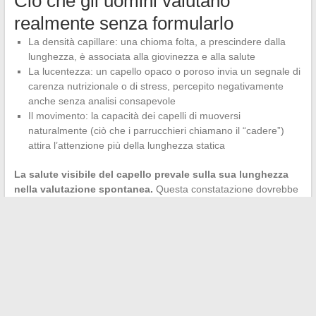
Ciò che gli uomini valutano
realmente senza formularlo
La densità capillare: una chioma folta, a prescindere dalla
lunghezza, è associata alla giovinezza e alla salute
La lucentezza: un capello opaco o poroso invia un segnale di
carenza nutrizionale o di stress, percepito negativamente
anche senza analisi consapevole
Il movimento: la capacità dei capelli di muoversi
naturalmente (ciò che i parrucchieri chiamano il “cadere”)
attira l’attenzione più della lunghezza statica
La salute visibile del capello prevale sulla sua lunghezza
nella valutazione spontanea.
Questa constatazione dovrebbe
orientare le scelte di taglio verso ciò che valorizza il volume e la
texture piuttosto che verso un allungamento sistematico.
Le preferenze maschili sulla lunghezza dei capelli femminili non
formano un blocco stabile. Variano a seconda dell’età
dell’intervistato, del tipo di relazione proiettata, del settore
professionale e, soprattutto, sono contaminate da parametri
(volume, lucentezza, movimento) che la domanda “lungo o