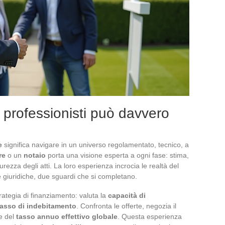
 professionisti può davvero
e
significa navigare in un universo regolamentato, tecnico, a
re
o un
notaio
porta una visione esperta a ogni fase: stima,
urezza degli atti. La loro esperienza incrocia le realtà del
 giuridiche, due sguardi che si completano.
trategia di finanziamento: valuta la
capacità di
tasso di indebitamento
. Confronta le offerte, negozia il
le del
tasso annuo effettivo globale
. Questa esperienza