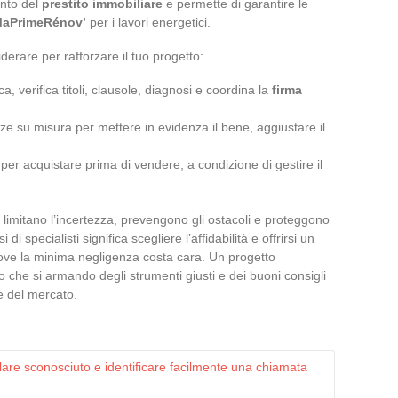
ento del
prestito immobiliare
e permette di garantire le
aPrimeRénov’
per i lavori energetici.
iderare per rafforzare il tuo progetto:
ca, verifica titoli, clausole, diagnosi e coordina la
firma
ze su misura per mettere in evidenza il bene, aggiustare il
e per acquistare prima di vendere, a condizione di gestire il
limitano l’incertezza, prevengono gli ostacoli e proteggono
 di specialisti significa scegliere l’affidabilità e offrirsi un
ove la minima negligenza costa cara. Un progetto
o che si armando degli strumenti giusti e dei buoni consigli
e del mercato.
re sconosciuto e identificare facilmente una chiamata