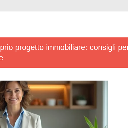
prio progetto immobiliare: consigli pe
e