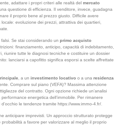
ente, adattare i propri criteri alle realtà del
mercato
a questione di efficienza. Il venditore, invece, guadagna
are il proprio bene al prezzo giusto. Difficile avere
ale: evoluzione dei prezzi, attrattiva dei quartieri,
mate.
i falsi. Se stai considerando un
primo acquisto
trizioni: finanziamento, anticipo, capacità di indebitamento,
, riunire tutte le diagnosi tecniche e costituire un dossier
ito: lanciarsi a capofitto significa esporsi a scelte affrettate
rincipale
, a un
investimento locativo
o a una
residenza
lmente. Comprare sul piano (VEFA)? Massima attenzione
tigliezze del contratto. Ogni opzione richiede un’analisi
a performance energetica dell’immobile. Per rimanere
eni d’occhio le tendenze tramite https://www.immo-4.fr/.
che anticipare imprevisti. Un approccio strutturato protegge
 probabilità a favore per valorizzare al meglio il proprio