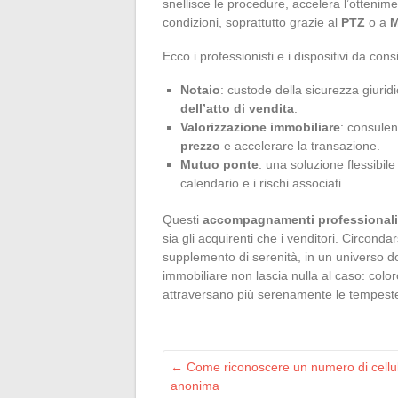
snellisce le procedure, accelera l’ottenim
condizioni, soprattutto grazie al
PTZ
o a
M
Ecco i professionisti e i dispositivi da cons
Notaio
: custode della sicurezza giuridi
dell’atto di vendita
.
Valorizzazione immobiliare
: consulen
prezzo
e accelerare la transazione.
Mutuo ponte
: una soluzione flessibil
calendario e i rischi associati.
Questi
accompagnamenti professionali
sia gli acquirenti che i venditori. Circondarsi
supplemento di serenità, in un universo d
immobiliare non lascia nulla al caso: color
attraversano più serenamente le tempest
←
Come riconoscere un numero di cellula
anonima