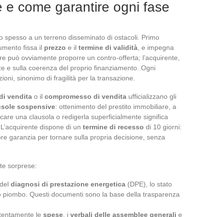
e e come garantire ogni fase
 spesso a un terreno disseminato di ostacoli. Primo
mento fissa il
prezzo
e il
termine di validità
, e impegna
e può ovviamente proporre un contro-offerta; l’acquirente,
ze e sulla coerenza del proprio finanziamento. Ogni
oni, sinonimo di fragilità per la transazione.
di vendita
o il
compromesso di vendita
ufficializzano gli
usole sospensive
: ottenimento del prestito immobiliare, a
are una clausola o redigerla superficialmente significa
 L’acquirente dispone di un
termine di recesso
di 10 giorni:
ore garanzia per tornare sulla propria decisione, senza
tte sorprese:
 del
diagnosi di prestazione energetica
(DPE), lo stato
 o piombo. Questi documenti sono la base della trasparenza
ttentamente le
spese
, i
verbali delle assemblee generali
e