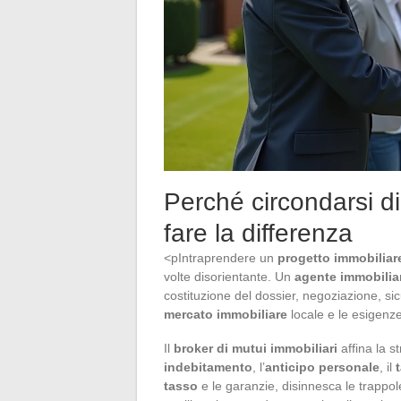
Perché circondarsi di
fare la differenza
<pIntraprendere un
progetto immobiliar
volte disorientante. Un
agente immobilia
costituzione del dossier, negoziazione, sic
mercato immobiliare
locale e le esigenze
Il
broker di mutui immobiliari
affina la s
indebitamento
, l’
anticipo personale
, il
tasso
e le garanzie, disinnesca le trappo