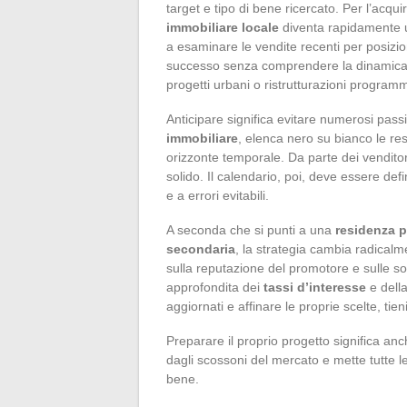
target e tipo di bene ricercato. Per l’acquir
immobiliare locale
diventa rapidamente un
a esaminare le vendite recenti per posizion
successo senza comprendere la dinamica loc
progetti urbani o ristrutturazioni program
Anticipare significa evitare numerosi pass
immobiliare
, elenca nero su bianco le res
orizzonte temporale. Da parte dei venditori
solido. Il calendario, poi, deve essere defin
e a errori evitabili.
A seconda che si punti a una
residenza p
secondaria
, la strategia cambia radica
sulla reputazione del promotore e sulle sot
approfondita dei
tassi d’interesse
e dell
aggiornati e affinare le proprie scelte, ti
Preparare il proprio progetto significa an
dagli scossoni del mercato e mette tutte le
bene.