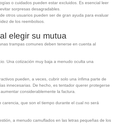
ologías o cuidados pueden estar excluidos. Es esencial leer
evitar sorpresas desagradables.
 de otros usuarios pueden ser de gran ayuda para evaluar
rapidez de los reembolsos.
al elegir su mutua
gunas trampas comunes deben tenerse en cuenta al
cio. Una cotización muy baja a menudo oculta una
ctivos pueden, a veces, cubrir solo una ínfima parte de
tías innecesarias. De hecho, es tentador querer protegerse
e aumentar considerablemente la factura.
e carencia, que son el tiempo durante el cual no será
gestión, a menudo camuflados en las letras pequeñas de los