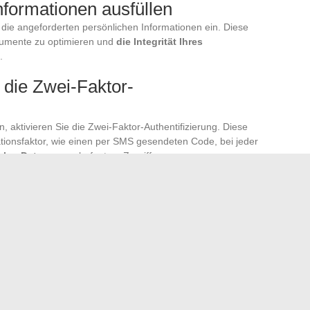
Informationen ausfüllen
e die angeforderten persönlichen Informationen ein. Diese
kumente zu optimieren und
die Integrität Ihres
.
e die Zwei-Faktor-
, aktivieren Sie die Zwei-Faktor-Authentifizierung. Diese
kationsfaktor, wie einen per SMS gesendeten Code, bei jeder
blen Daten
vor unbefugtem Zugriff.
 Ihren persönlichen Bereich
Sie die Funktionen, die MyPeopleDoc bietet. Sie können
, herunterladen und archivieren.
Nutzen Sie dieses Tool
,
nt zu verwalten.
 Dienste von MyPeopleDoc sicher und vollständig zu nutzen.
erfügbaren Anleitungen auf der offiziellen Website.