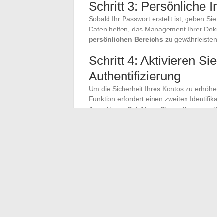
Schritt 3: Persönliche 
Sobald Ihr Passwort erstellt ist, geben Si
Daten helfen, das Management Ihrer Do
persönlichen Bereichs
zu gewährleisten
Schritt 4: Aktivieren Si
Authentifizierung
Um die Sicherheit Ihres Kontos zu erhöhen
Funktion erfordert einen zweiten Identifi
Anmeldung.
Schützen Sie so Ihre sensi
Schritt 5: Erkunden Sie
Sobald Ihr Konto gesichert ist, erkunden 
Ihre HR-Dokumente ganz einfach einsehen
um Ihre administrativen Dokumente effizie
Diese Schritte ermöglichen es Ihnen, die
Für weitere Details konsultieren Sie die v