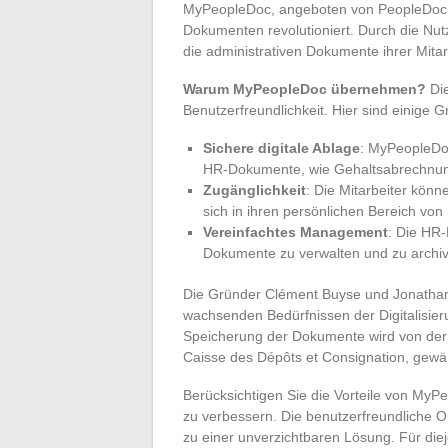
MyPeopleDoc, angeboten von PeopleDoc, i
Dokumenten revolutioniert. Durch die Nu
die administrativen Dokumente ihrer Mitarb
Warum MyPeopleDoc übernehmen?
Die
Benutzerfreundlichkeit. Hier sind einige
Sichere digitale Ablage
: MyPeopleDoc
HR-Dokumente, wie Gehaltsabrechnunge
Zugänglichkeit
: Die Mitarbeiter könn
sich in ihren persönlichen Bereich vo
Vereinfachtes Management
: Die HR-
Dokumente zu verwalten und zu archivie
Die Gründer Clément Buyse und Jonathan
wachsenden Bedürfnissen der Digitalisie
Speicherung der Dokumente wird von der 
Caisse des Dépôts et Consignation, gewähr
Berücksichtigen Sie die Vorteile von My
zu verbessern. Die benutzerfreundliche O
zu einer unverzichtbaren Lösung. Für diej