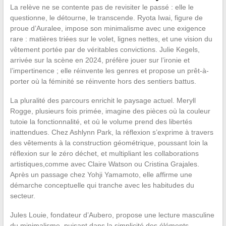
La relève ne se contente pas de revisiter le passé : elle le
questionne, le détourne, le transcende. Ryota Iwai, figure de
proue d’Auralee, impose son minimalisme avec une exigence
rare : matières triées sur le volet, lignes nettes, et une vision du
vêtement portée par de véritables convictions. Julie Kegels,
arrivée sur la scène en 2024, préfère jouer sur l’ironie et
l’impertinence ; elle réinvente les genres et propose un prêt-à-
porter où la féminité se réinvente hors des sentiers battus.
La pluralité des parcours enrichit le paysage actuel. Meryll
Rogge, plusieurs fois primée, imagine des pièces où la couleur
tutoie la fonctionnalité, et où le volume prend des libertés
inattendues. Chez Ashlynn Park, la réflexion s’exprime à travers
des vêtements à la construction géométrique, poussant loin la
réflexion sur le zéro déchet, et multipliant les collaborations
artistiques,comme avec Claire Watson ou Cristina Grajales.
Après un passage chez Yohji Yamamoto, elle affirme une
démarche conceptuelle qui tranche avec les habitudes du
secteur.
Jules Louie, fondateur d’Aubero, propose une lecture masculine
du minimalisme, puisant dans la simplicité des éléments