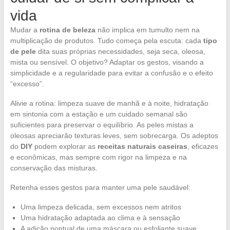
vida
Mudar a
rotina de beleza
não implica em tumulto nem na
multiplicação de produtos. Tudo começa pela escuta: cada
tipo
de pele
dita suas próprias necessidades, seja seca, oleosa,
mista ou sensível. O objetivo? Adaptar os gestos, visando a
simplicidade e a regularidade para evitar a confusão e o efeito
“excesso”.
Alivie a rotina: limpeza suave de manhã e à noite, hidratação
em sintonia com a estação e um cuidado semanal são
suficientes para preservar o equilíbrio. As peles mistas a
oleosas apreciarão texturas leves, sem sobrecarga. Os adeptos
do
DIY
podem explorar as
receitas naturais caseiras
, eficazes
e econômicas, mas sempre com rigor na limpeza e na
conservação das misturas.
Retenha esses gestos para manter uma pele saudável:
Uma limpeza delicada, sem excessos nem atritos
Uma hidratação adaptada ao clima e à sensação
A adição pontual de uma máscara ou esfoliante suave