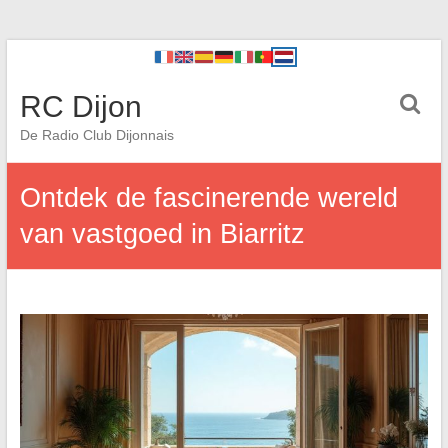
RC Dijon
De Radio Club Dijonnais
Ontdek de fascinerende wereld
van vastgoed in Biarritz