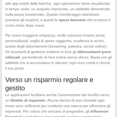
alle app mobili delle banche, ogni operazione viene visualizzata
in tempo reale: un acquisto imprevisto, un addebito dimenticato,
nulla passa inosservato. Questo monitoraggio istantaneo
previene gli scoperti, e quindi le
spese bancarie
che erodono il
conto mese dopo mese.
Per avere maggiore chiarezza, molte soluzioni inviano avvisi
personalizzati: soglia di spese raggiunta, scadenza in arrivo,
analisi degli abbonamenti (streaming, palestra, servizi online).
Gli strumenti di gestione mettono in luce gli
abbonamenti poco
utilizzati
, permettendo di fare ordine senza sforzo. Basta con gli
addebiti che si accumulano in silenzio: ogni euro conta e ritrova
il suo posto.
Verso un risparmio regolare e
gestito
Le applicazioni facilitano anche l’automazione dei bonifici verso
un
libretto di risparmio
. Alcune decine di euro investiti ogni
mese sono sufficienti per costituire una riserva per affrontare gli
imprevisti. Per coloro che cercano di progredire, gli
influencer
finanziari
condividono i loro consigli: gestione segmentata,