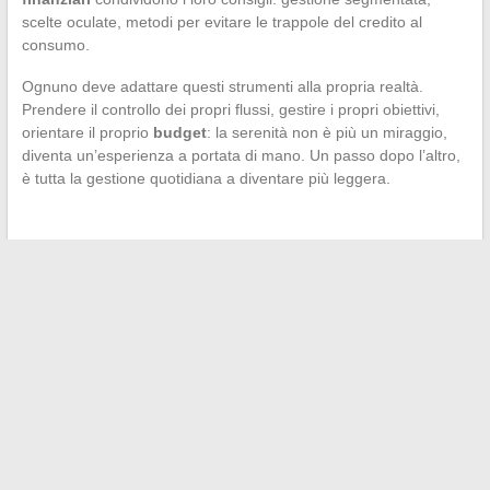
scelte oculate, metodi per evitare le trappole del credito al
consumo.
Ognuno deve adattare questi strumenti alla propria realtà.
Prendere il controllo dei propri flussi, gestire i propri obiettivi,
orientare il proprio
budget
: la serenità non è più un miraggio,
diventa un’esperienza a portata di mano. Un passo dopo l’altro,
è tutta la gestione quotidiana a diventare più leggera.
←
Viaggiare in Marocco: quali formalità e validità del
passaporto conoscere?
Consigli pratici e suggerimenti per vivere una vita familiare
soddisfacente ogni giorno
→