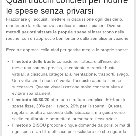
Quali trucchi concreti per ridurre
le spese senza privarsi
Frazionare gli acquisti, mettere in discussione ogni desiderio,
mantenere la rotta senza sacrificare i piccoli piaceri. Diverse
metodi per ottimizzare le proprie spese
si inseriscono nella
routine, con un approccio ben lontano dalla semplice privazione.
Ecco tre approcci collaudati per gestire meglio le proprie spese:
Il
metodo delle buste
consiste nell’allocare all’inizio del
mese una somma precisa, in contante o tramite buste
virtuali, a ciascuna categoria: alimentazione, trasporti, svago.
Una volta che la busta è vuota, l’acquisto aspetta il mese
successivo. Questa visualizzazione molto concreta aiuta a
evitare sbandamenti.
Il
metodo 50/30/20
offre una struttura semplice: 50% per le
spese fisse, 30% per il svago, 20% per i risparmi. Questa
regola si adatta a seconda delle situazioni, ma guida verso
scelte equilibrate e permette di preservare l’essenziale.
Il
metodo BISOU
propone cinque domande da porsi prima di
ogni spesa. Un filtro efficace per escludere ciò che riguarda il