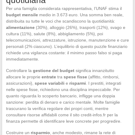
quotidiana
Per una famiglia considerata rappresentativa, l’UNAF stima il
budget mensile
medio in 3.673 euro. Una somma ben reale,
distribuita su tutte le voci che scandiscono la quotidianità:
alimentazione
(30%), alloggio (26%), trasporti (12%), svago e
cultura (11%), salute (8%), abbigliamento (5%), poi
telecomunicazioni, attrezzature, istruzione, manutenzione e cure
personali (2% ciascuno). L’equilibrio di questo puzzle finanziario
richiede una vigilanza costante: il minimo passo falso si paga
immediatamente.
Controllare la
gestione del budget
significa innanzitutto
allocare le proprie
entrate
tra
spese fisse
(affitto, rimborsi,
assicurazioni),
spese variabili
e
risparmi
. I prestiti, integrati
nelle spese fisse, richiedono una disciplina impeccabile. Per
quanto riguarda lo scoperto bancario, infligge una doppia
sanzione: perdita di denaro e carico mentale. Molte famiglie
trascurano la verifica regolare dei propri conti, mentre
consultare risorse affidabili come il sito credit-infos.fr per la
finanza permette di identificare leve concrete per progredire.
Costruire un
risparmio
, anche modesto, rimane la rete di