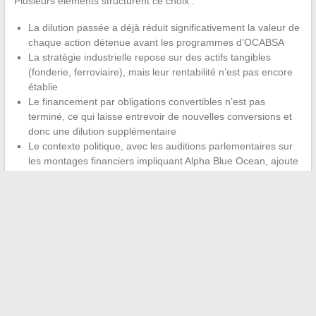
Plusieurs éléments structurent ce choix :
La dilution passée a déjà réduit significativement la valeur de
chaque action détenue avant les programmes d’OCABSA
La stratégie industrielle repose sur des actifs tangibles
(fonderie, ferroviaire), mais leur rentabilité n’est pas encore
établie
Le financement par obligations convertibles n’est pas
terminé, ce qui laisse entrevoir de nouvelles conversions et
donc une dilution supplémentaire
Le contexte politique, avec les auditions parlementaires sur
les montages financiers impliquant Alpha Blue Ocean, ajoute
un risque réputationnel au dossier
Aucun catalyseur clair ne permet d’anticiper un
retournement du cours
à court terme. Les actionnaires qui
envisagent de conserver leur position parient sur la capacité du
groupe à transformer ses acquisitions industrielles en
générateurs de trésorerie, dans un calendrier qui reste
indéterminé. Ceux qui envisagent de solder actent une perte
mais s’affranchissent du risque de dilution future. Le choix
dépend de la tolérance individuelle à l’incertitude et du poids de