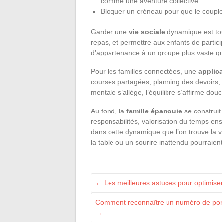
comme une aventure collective.
Bloquer un créneau pour que le couple
Garder une
vie sociale
dynamique est tout
repas, et permettre aux enfants de particip
d’appartenance à un groupe plus vaste que 
Pour les familles connectées, une
applica
courses partagées, planning des devoirs,
mentale s’allège, l’équilibre s’affirme dou
Au fond, la
famille épanouie
se construit
responsabilités, valorisation du temps ense
dans cette dynamique que l’on trouve la vr
la table ou un sourire inattendu pourraient 
←
Les meilleures astuces pour optimiser
Comment reconnaître un numéro de porta
→