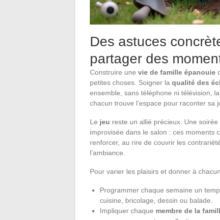
Des astuces concrètes
partager des momen
Construire une
vie de famille épanouie
d
petites choses. Soigner la
qualité des é
ensemble, sans téléphone ni télévision, lai
chacun trouve l’espace pour raconter sa jou
Le
jeu
reste un allié précieux. Une soirée
improvisée dans le salon : ces moments cr
renforcer, au rire de couvrir les contrari
l’ambiance.
Pour varier les plaisirs et donner à chacu
Programmer chaque semaine un temps o
cuisine, bricolage, dessin ou balade.
Impliquer chaque
membre de la famil