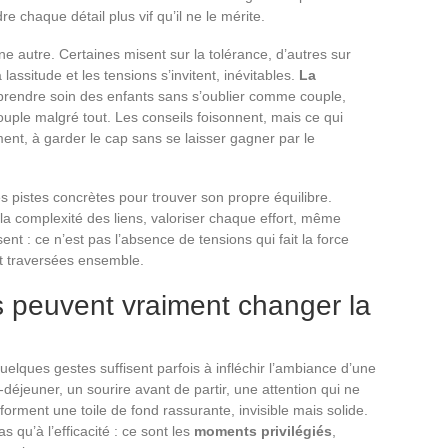
dre chaque détail plus vif qu’il ne le mérite.
e autre. Certaines misent sur la tolérance, d’autres sur
lassitude et les tensions s’invitent, inévitables.
La
prendre soin des enfants sans s’oublier comme couple,
ouple malgré tout. Les conseils foisonnent, mais ce qui
ment, à garder le cap sans se laisser gagner par le
s pistes concrètes pour trouver son propre équilibre.
 la complexité des liens, valoriser chaque effort, même
ent : ce n’est pas l’absence de tensions qui fait la force
nt traversées ensemble.
 peuvent vraiment changer la
quelques gestes suffisent parfois à infléchir l’ambiance d’une
t-déjeuner, un sourire avant de partir, une attention qui ne
ent une toile de fond rassurante, invisible mais solide.
s qu’à l’efficacité : ce sont les
moments privilégiés
,