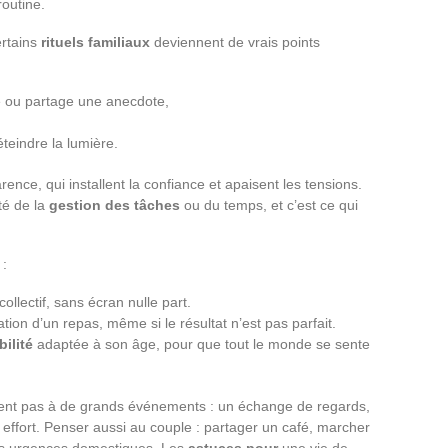
outine.
ertains
rituels familiaux
deviennent de vrais points
e ou partage une anecdote,
teindre la lumière.
nce, qui installent la confiance et apaisent les tensions.
té de la
gestion des tâches
ou du temps, et c’est ce qui
 :
collectif, sans écran nulle part.
ation d’un repas, même si le résultat n’est pas parfait.
ilité
adaptée à son âge, pour que tout le monde se sente
ient pas à de grands événements : un échange de regards,
 effort. Penser aussi au couple : partager un café, marcher
des urgences domestiques. Les
astuces pour
une vie de