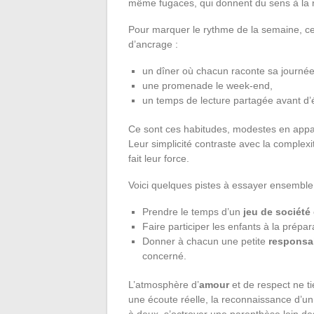
même fugaces, qui donnent du sens à la r
Pour marquer le rythme de la semaine, c
d’ancrage :
un dîner où chacun raconte sa journé
une promenade le week-end,
un temps de lecture partagée avant d’é
Ce sont ces habitudes, modestes en appare
Leur simplicité contraste avec la complexi
fait leur force.
Voici quelques pistes à essayer ensemble
Prendre le temps d’un
jeu de société
Faire participer les enfants à la prépar
Donner à chacun une petite
responsab
concerné.
L’atmosphère d’
amour
et de respect ne t
une écoute réelle, la reconnaissance d’un
à deux, s’octroyer une parenthèse loin 