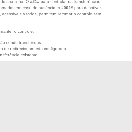
 de sua linha. O
#21#
para controlar os transferências
hamadas em caso de ausência, o
#002#
para desativar
 acessíveis a todos, permitem retomar o controle sem
manter o controle:
ão sendo transferidas
ro de redirecionamento configurado
nsferência existente
urança de sua linha. Um controle regular dos parâmetros,
 telefone, limita a exposição a surpresas desagradáveis.
apenas uma mecânica do operador, mas permanecer atento
20 continua a ser um perturbador. A vigilância não se
outro, atrás de cada tela acesa.
ório para pessoas com dores nas costas que desejam