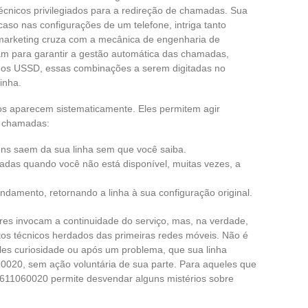
écnicos privilegiados para a redireção de chamadas. Sua
aso nas configurações de um telefone, intriga tanto
 marketing cruza com a mecânica de engenharia de
zam para garantir a gestão automática das chamadas,
gos USSD, essas combinações a serem digitadas no
inha.
gos aparecem sistematicamente. Eles permitem agir
e chamadas:
ns saem da sua linha sem que você saiba.
adas quando você não está disponível, muitas vezes, a
andamento, retornando a linha à sua configuração original.
es invocam a continuidade do serviço, mas, na verdade,
os técnicos herdados das primeiras redes móveis. Não é
les curiosidade ou após um problema, que sua linha
0020, sem ação voluntária de sua parte. Para aqueles que
0611060020 permite desvendar alguns mistérios sobre