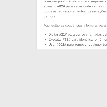
fazer um ponto rápido sobre a segurança
ativas, o
#62#
para saber onde vão as c
todos os redirecionamentos. Essas ações,
demora.
Aqui estão as sequências a lembrar para 
Digitar
#21#
para ver se chamadas est
Executar
#62#
para identificar o núme
Usar
#002#
para remover qualquer tra
Não deixe a rotina instalar falhas na seg
com seu operador ou nas configurações do
Na maioria das vezes, o 0611060020 é 
sempre vale mais do que agir na pressa.
Na névoa dos números móveis, o 06110600
decreta: ela se aprende, um gesto após o 
←
A consulta médica: um passo obrigat