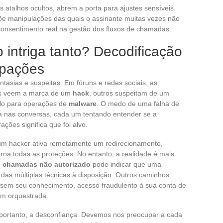
atalhos ocultos, abrem a porta para ajustes sensíveis.
õe manipulações das quais o assinante muitas vezes não
consentimento real na gestão dos fluxos de chamadas.
intriga tanto? Decodificação
upações
tasias e suspeitas. Em fóruns e redes sociais, as
uns veem a marca de um
hack
, outros suspeitam de um
lo para operações de
malware
. O medo de uma falha de
a nas conversas, cada um tentando entender se a
ões significa que foi alvo.
 um hacker ativa remotamente um redirecionamento,
na todas as proteções. No entanto, a realidade é mais
e chamadas não autorizado
pode indicar que uma
das múltiplas técnicas à disposição. Outros caminhos
os sem seu conhecimento, acesso fraudulento à sua conta de
em orquestrada.
portanto, a desconfiança. Devemos nos preocupar a cada