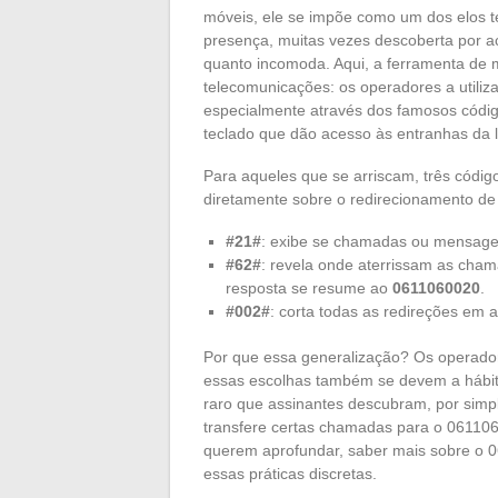
móveis, ele se impõe como um dos elos t
presença, muitas vezes descoberta por ac
quanto incomoda. Aqui, a ferramenta de
telecomunicações: os operadores a utili
especialmente através dos famosos códi
teclado que dão acesso às entranhas da l
Para aqueles que se arriscam, três códi
diretamente sobre o redirecionamento d
#21#
: exibe se chamadas ou mensage
#62#
: revela onde aterrissam as cham
resposta se resume ao
0611060020
.
#002#
: corta todas as redireções em 
Por que essa generalização? Os operador
essas escolhas também se devem a hábit
raro que assinantes descubram, por simp
transfere certas chamadas para o 061106
querem aprofundar, saber mais sobre o 
essas práticas discretas.