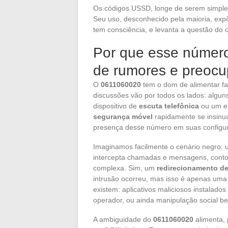
Os códigos USSD, longe de serem simples 
Seu uso, desconhecido pela maioria, exp
tem consciência, e levanta a questão do 
Por que esse número 
de rumores e preoc
O
0611060020
tem o dom de alimentar fan
discussões vão por todos os lados: alg
dispositivo de
escuta telefônica
ou um e
segurança móvel
rapidamente se insinu
presença desse número em suas configuraç
Imaginamos facilmente o cenário negro:
intercepta chamadas e mensagens, contor
complexa. Sim, um
redirecionamento d
intrusão ocorreu, mas isso é apenas uma 
existem: aplicativos maliciosos instalad
operador, ou ainda manipulação social b
A ambiguidade do
0611060020
alimenta, 