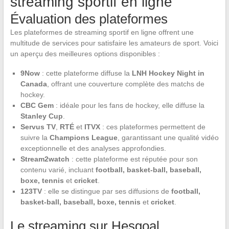
streaming sportif en ligne
Évaluation des plateformes
Les plateformes de streaming sportif en ligne offrent une
multitude de services pour satisfaire les amateurs de sport. Voici
un aperçu des meilleures options disponibles :
9Now
: cette plateforme diffuse la
LNH Hockey Night in
Canada
, offrant une couverture complète des matchs de
hockey.
CBC Gem
: idéale pour les fans de hockey, elle diffuse la
Stanley Cup
.
Servus TV
,
RTÉ
et
ITVX
: ces plateformes permettent de
suivre la
Champions League
, garantissant une qualité vidéo
exceptionnelle et des analyses approfondies.
Stream2watch
: cette plateforme est réputée pour son
contenu varié, incluant
football, basket-ball, baseball,
boxe, tennis
et
cricket
.
123TV
: elle se distingue par ses diffusions de
football,
basket-ball, baseball, boxe, tennis
et
cricket
.
Le streaming sur Hesgoal