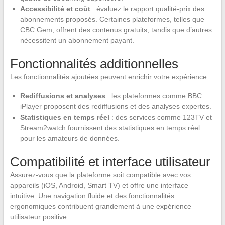
Accessibilité et coût
: évaluez le rapport qualité-prix des
abonnements proposés. Certaines plateformes, telles que
CBC Gem, offrent des contenus gratuits, tandis que d’autres
nécessitent un abonnement payant.
Fonctionnalités additionnelles
Les fonctionnalités ajoutées peuvent enrichir votre expérience :
Rediffusions et analyses
: les plateformes comme BBC
iPlayer proposent des rediffusions et des analyses expertes.
Statistiques en temps réel
: des services comme 123TV et
Stream2watch fournissent des statistiques en temps réel
pour les amateurs de données.
Compatibilité et interface utilisateur
Assurez-vous que la plateforme soit compatible avec vos
appareils (iOS, Android, Smart TV) et offre une interface
intuitive. Une navigation fluide et des fonctionnalités
ergonomiques contribuent grandement à une expérience
utilisateur positive.